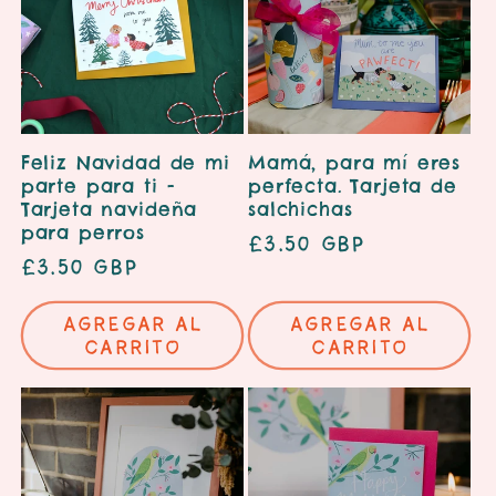
Feliz Navidad de mi
Mamá, para mí eres
parte para ti -
perfecta. Tarjeta de
Tarjeta navideña
salchichas
para perros
Precio
£3.50 GBP
Precio
£3.50 GBP
habitual
habitual
Agregar al
Agregar al
carrito
carrito