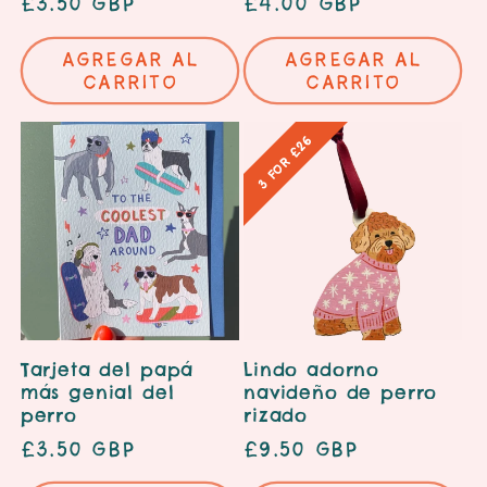
Precio
£3.50 GBP
Precio
£4.00 GBP
habitual
habitual
Agregar al
Agregar al
carrito
carrito
3 for £26
Tarjeta del papá
Lindo adorno
más genial del
navideño de perro
perro
rizado
Precio
£3.50 GBP
Precio
£9.50 GBP
habitual
habitual