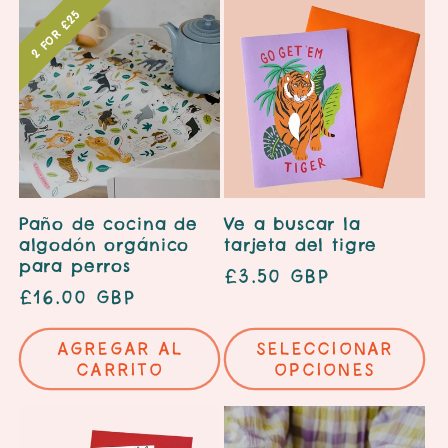
2 for £25
Paño de cocina de
Ve a buscar la
algodón orgánico
tarjeta del tigre
para perros
Precio
£3.50 GBP
Precio
£16.00 GBP
habitual
habitual
Agregar al
Seleccionar
carrito
opciones