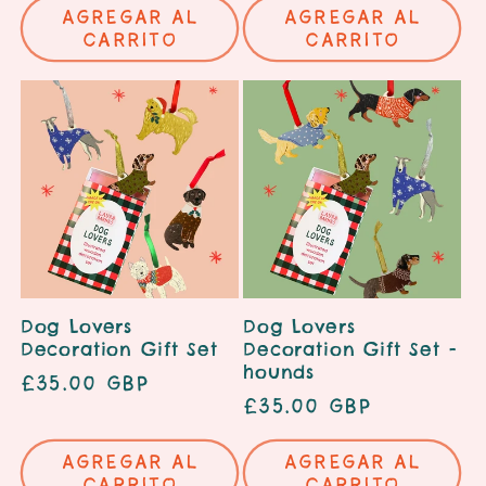
Agregar al
Agregar al
carrito
carrito
Dog Lovers
Dog Lovers
Decoration Gift Set
Decoration Gift Set -
hounds
Precio
£35.00 GBP
Precio
£35.00 GBP
habitual
habitual
Agregar al
Agregar al
carrito
carrito