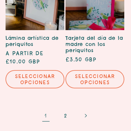
Lámina artística de
Tarjeta del día de la
periquitos
madre con los
periquitos
Precio
A partir de
Precio
£3.50 GBP
habitual
£10.00 GBP
habitual
Seleccionar
Seleccionar
opciones
opciones
1
2