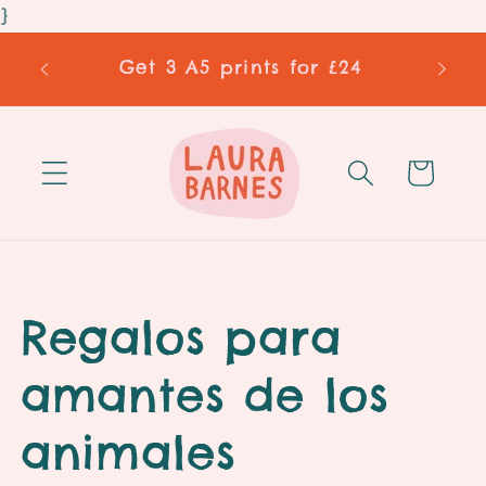
Ir
}
directamente
al contenido
Get 3 A5 prints for £24
2 
Carrito
C
Regalos para
o
amantes de los
l
animales