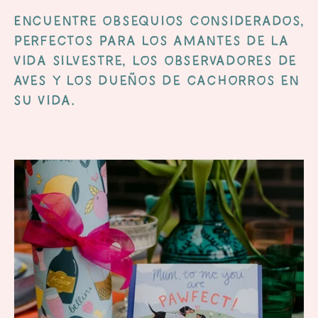
e
Encuentre obsequios considerados,
perfectos para los amantes de la
c
vida silvestre, los observadores de
aves y los dueños de cachorros en
c
su vida.
i
ó
n
: