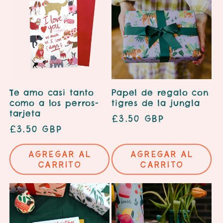
Te amo casi tanto
Papel de regalo con
como a los perros-
tigres de la jungla
tarjeta
Precio
£3.50 GBP
Precio
£3.50 GBP
habitual
habitual
Agregar al
Agregar al
carrito
carrito